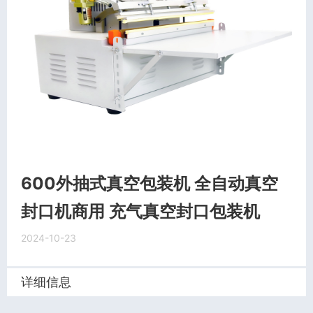
600外抽式真空包装机 全自动真空
封口机商用 充气真空封口包装机
2024-10-23
详细信息