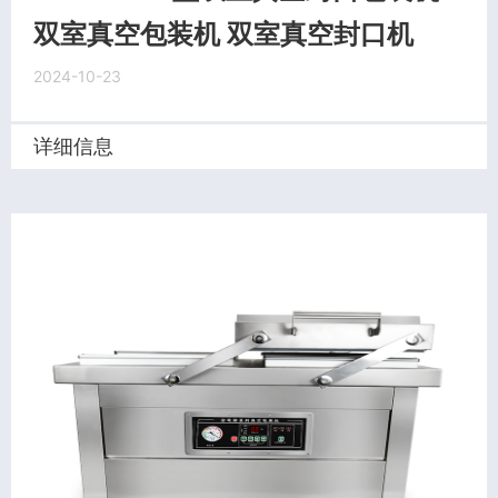
双室真空包装机 双室真空封口机
2024-10-23
详细信息