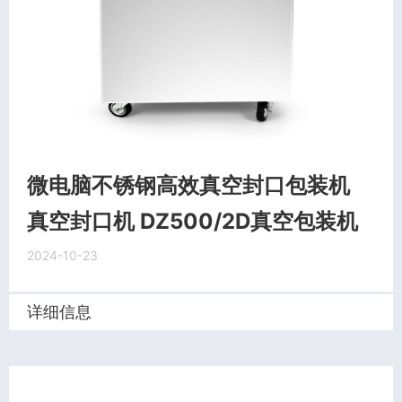
微电脑不锈钢高效真空封口包装机
真空封口机 DZ500/2D真空包装机
2024-10-23
详细信息