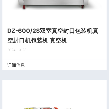
DZ-600/2S双室真空封口包装机真
空封口机包装机 真空机
2024-10-23
详细信息