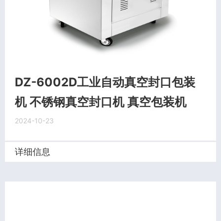
DZ-6002D工业自动真空封口包装
机 不锈钢真空封口机 真空包装机
2024-10-23
详细信息