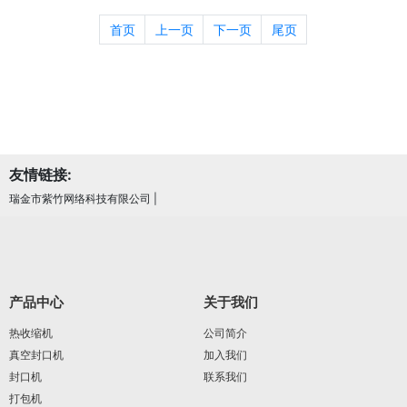
首页
上一页
下一页
尾页
友情链接:
瑞金市紫竹网络科技有限公司
|
产品中心
关于我们
热收缩机
公司简介
真空封口机
加入我们
封口机
联系我们
打包机