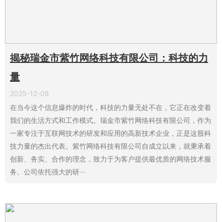
揭秘瑞金市紫竹网络科技有限公司：科技的力
量
2025-12-08
在当今这个信息爆炸的时代，科技的力量无处不在，它正在改变着
我们的生活方式和工作模式。瑞金市紫竹网络科技有限公司，作为
一家专注于互联网技术的研发和应用的高新技术企业，正是这股科
技力量的杰出代表。紫竹网络科技有限公司自成立以来，就秉承着
创新、务实、合作的理念，致力于为客户提供最优质的网络技术服
务。公司依托强大的研···