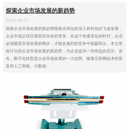
探索企业市场发展的新趋势
2026-08-07
探索企业市场发展的新趋势随着全球化的深入和科技的飞速发展，
企业市场正经历着前所未有的变革。在这个快速变化的时代，企业
必须紧跟市场发展的脚步，才能在激烈的竞争中脱颖而出。本文将
探讨当前企业市场发展的新趋势，为企业提供一些有益的启示。首
先，数字化转型是企业市场发展的一大趋势。随着互联网技术的普
及和人工智能、大数据···