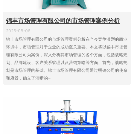
锦丰市场管理有限公司的市场管理案例分析
2026-08-06
锦丰市场管理有限公司的市场管理案例分析在当今竞争激烈的商业
环境中，市场管理对于企业的成功至关重要。本文将以锦丰市场管
理有限公司为案例，深入分析其市场管理的各个方面，包括战略规
划、品牌建设、客户关系管理以及营销策略等方面。首先，战略规
划是市场管理的基础。锦丰市场管理有限公司通过明确公司的使命
和愿景，确立了清晰的···