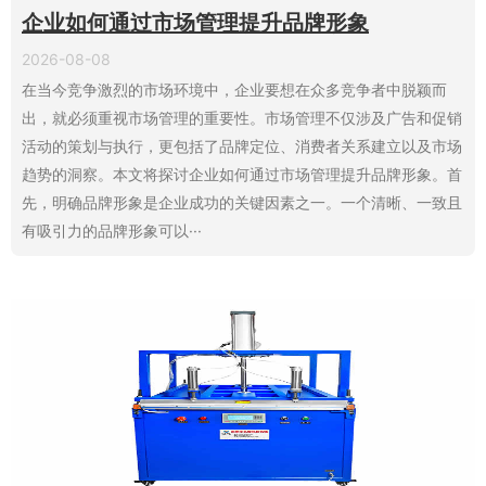
企业如何通过市场管理提升品牌形象
2026-08-08
在当今竞争激烈的市场环境中，企业要想在众多竞争者中脱颖而
出，就必须重视市场管理的重要性。市场管理不仅涉及广告和促销
活动的策划与执行，更包括了品牌定位、消费者关系建立以及市场
趋势的洞察。本文将探讨企业如何通过市场管理提升品牌形象。首
先，明确品牌形象是企业成功的关键因素之一。一个清晰、一致且
有吸引力的品牌形象可以···