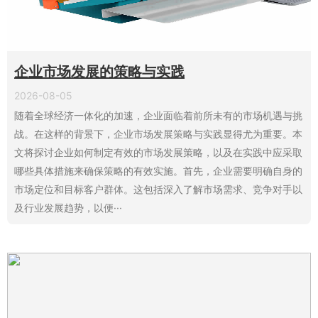
企业市场发展的策略与实践
2026-08-05
随着全球经济一体化的加速，企业面临着前所未有的市场机遇与挑
战。在这样的背景下，企业市场发展策略与实践显得尤为重要。本
文将探讨企业如何制定有效的市场发展策略，以及在实践中应采取
哪些具体措施来确保策略的有效实施。首先，企业需要明确自身的
市场定位和目标客户群体。这包括深入了解市场需求、竞争对手以
及行业发展趋势，以便···